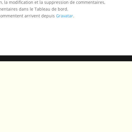
, la modification et la suppression de commentaires,
mmentaires dans le Tableau de bord.
 commentent arrivent depuis
Gravatar
.