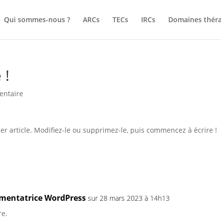
Qui sommes-nous ?
ARCs
TECs
IRCs
Domaines thér
 !
entaire
r article. Modifiez-le ou supprimez-le, puis commencez à écrire !
entatrice WordPress
sur 28 mars 2023 à 14h13
re.