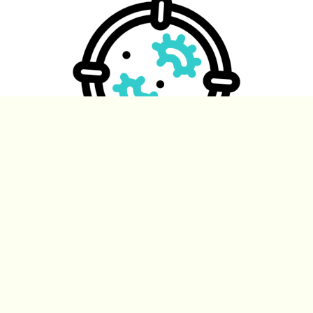
Virologie
ETC…