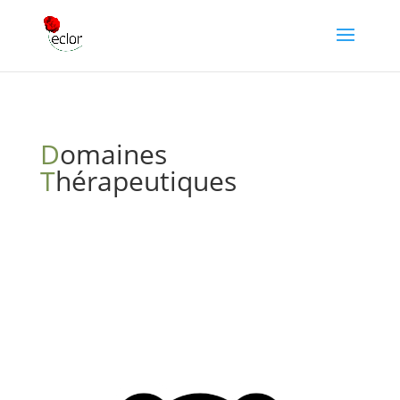
D
omaines
T
hérapeutiques